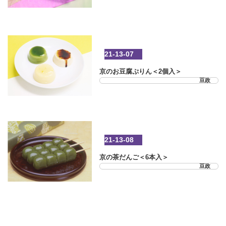
21-13-07
京のお豆腐ぷりん＜2個入＞
豆政
21-13-08
京の茶だんご＜6本入＞
豆政
21-25-03