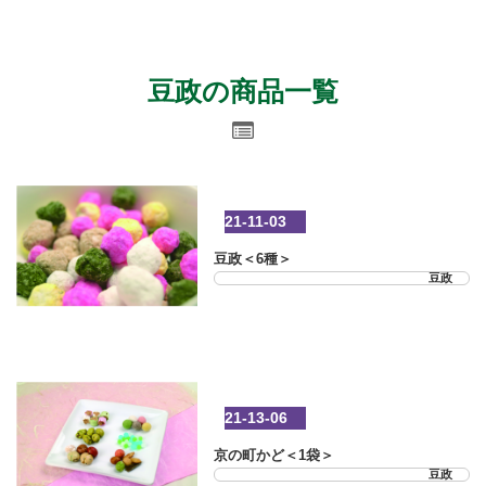
豆政の商品一覧
21-11-03
豆政＜6種＞
豆政
21-13-06
京の町かど＜1袋＞
豆政