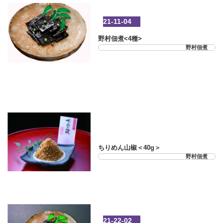
21-11-04
野村佃煮<4種>
野村佃煮
21-22-01
ちりめん山椒＜40g＞
野村佃煮
21-22-02