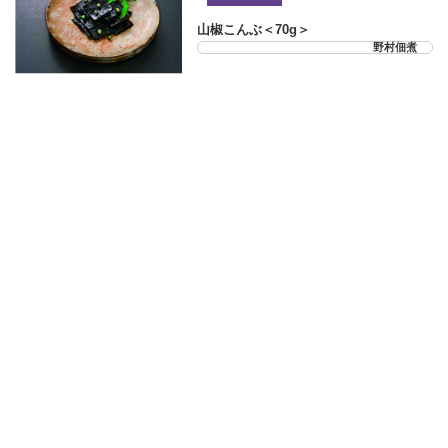
山椒こんぶ＜70g＞
野村佃煮
21-22-03
京つくだに詰合せ＜紙箱入＞
野村佃煮