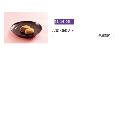
21-14-05
八重＜5個入＞
俵屋吉富
21-14-06
俵屋もなか＜5個入＞
俵屋吉富