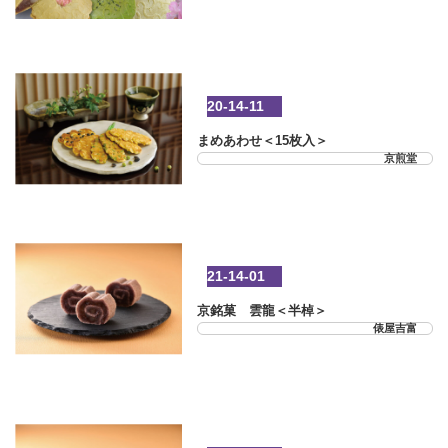
20-14-11
まめあわせ＜15枚入＞
京煎堂
21-14-01
京銘菓 雲龍＜半棹＞
俵屋吉富