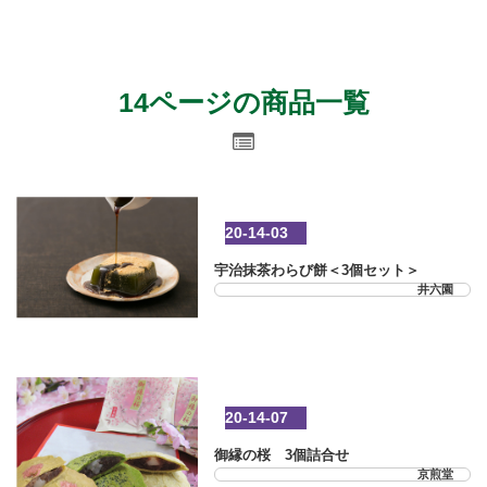
14ページの商品一覧
20-14-03
宇治抹茶わらび餅＜3個セット＞
井六園
20-14-07
御縁の桜 3個詰合せ
京煎堂