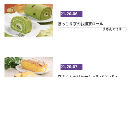
21-20-06
ほっこり京のお濃茶ロール
まざあぐうす
21-20-07
京のふんわりケーキ＜生パウンド＞
まざあぐうす