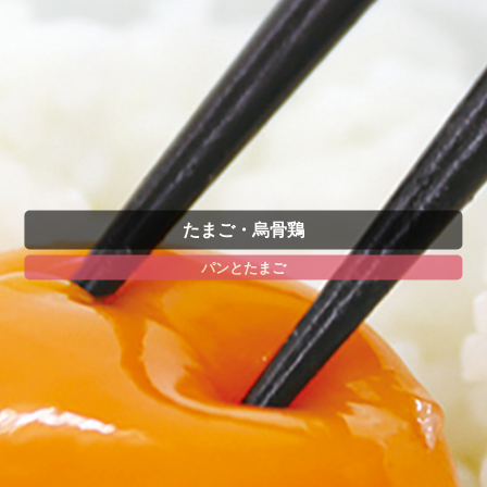
たまご・烏骨鶏
パンとたまご