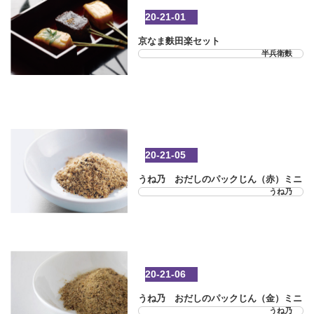
20-21-01
京なま麩田楽セット
半兵衛麩
20-21-05
うね乃 おだしのパックじん（赤）ミニ
うね乃
20-21-06
うね乃 おだしのパックじん（金）ミニ
うね乃