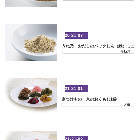
20-21-07
うね乃 おだしのパックじん（緑）ミニ
うね乃
21-21-01
京つけもの 京のおくもじ1袋
大藤
21-21-02