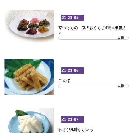
21-21-05
京つけもの 京のおくもじ4袋＜紙箱入
＞
大藤
21-21-06
ごんぼ
大藤
21-21-07
わさび風味ながいも