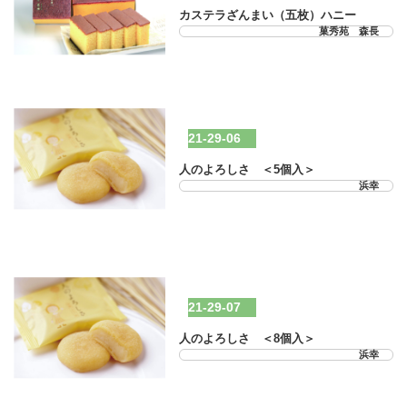
カステラざんまい（五枚）ハニー
菓秀苑 森長
21-29-06
人のよろしさ ＜5個入＞
浜幸
21-29-07
人のよろしさ ＜8個入＞
浜幸