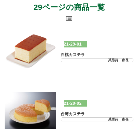
29ページの商品一覧
21-29-01
白桃カステラ
菓秀苑 森長
21-29-02
台湾カステラ
菓秀苑 森長