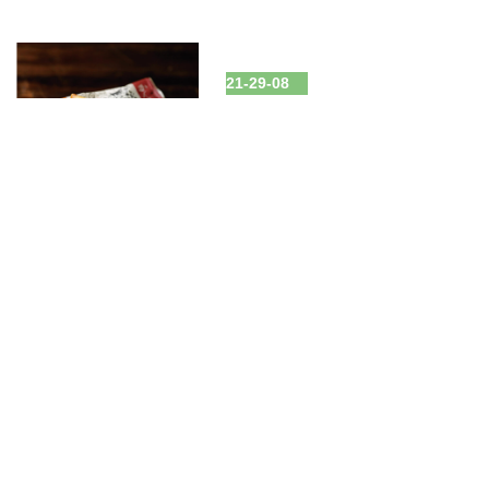
21-29-08
かんざし＜5個入＋飴1本＞
浜幸
21-29-08
南風小夏サンド ＜5個入＞
浜幸
21-29-09