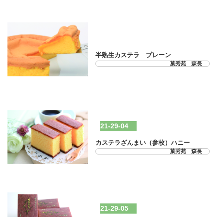
21-29-03
半熟生カステラ プレーン
菓秀苑 森長
21-29-04
カステラざんまい（参枚）ハニー
菓秀苑 森長
21-29-05