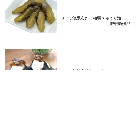
21-33-07
チーズ&昆布だし相馬きゅうり漬
菅野漬物食品
21-33-08
チーズ&仙台味噌きゅうり
菅野漬物食品
21-33-10
角煮きざみまんじゅう＜6個入＞