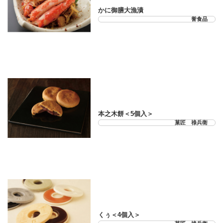
かに御膳大漁漬
誉食品
21-33-01
本之木餅＜5個入＞
菓匠 祿兵衛
21-33-02
くぅ＜4個入＞