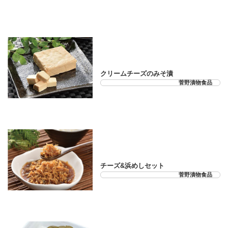
21-33-05
クリームチーズのみそ漬
菅野漬物食品
21-33-06
チーズ&浜めしセット
菅野漬物食品