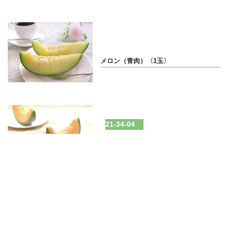
21-34-03
メロン（青肉）〈1玉〉
21-34-04
北海道メロン（赤肉）〈1玉〉