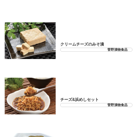
21-33-05
クリームチーズのみそ漬
菅野漬物食品
21-33-06
チーズ&浜めしセット
菅野漬物食品