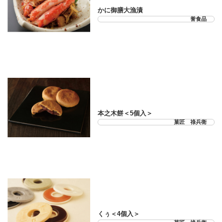
かに御膳大漁漬
誉食品
21-33-01
本之木餅＜5個入＞
菓匠 祿兵衛
21-33-02
くぅ＜4個入＞