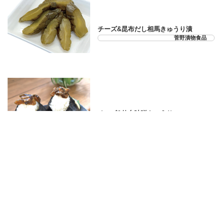
21-33-07
チーズ&昆布だし相馬きゅうり漬
菅野漬物食品
21-33-08
チーズ&仙台味噌きゅうり
菅野漬物食品
21-33-10
角煮きざみまんじゅう＜6個入＞