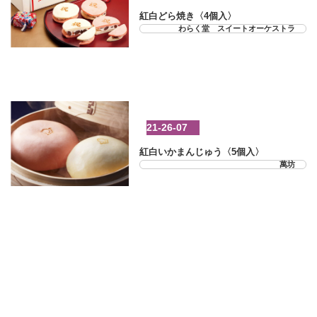
紅白どら焼き〈4個入〉
わらく堂 スイートオーケストラ
21-26-07
紅白いかまんじゅう〈5個入〉
萬坊
21-26-08
紅白うどん ＜木箱入＞