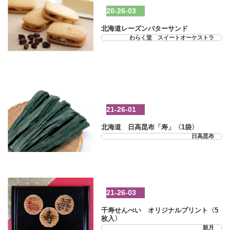
20-26-03
北海道レーズンバターサンド
わらく堂 スイートオーケストラ
21-26-01
北海道 日高昆布「寿」〈1袋〉
日高昆布
21-26-03
千寿せんべい オリジナルプリント〈5
枚入〉
鼓月