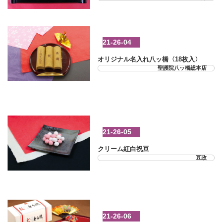
21-26-04
オリジナル名入れ八ッ橋〈18枚入〉
聖護院八ッ橋総本店
21-26-05
クリーム紅白祝豆
豆政
21-26-06