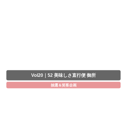
Vol20｜52 美味しさ直行便 御所
抽選＆笑客企画