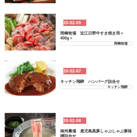
20-52-05
岡﨑牧場 近江日野牛すき焼き用＜
400g＞
岡﨑牧場
20-52-07
キッチン飛騨 ハンバーグ詰合せ
キッチン飛騨
20-52-08
南州農場 鹿児島黒豚しゃぶしゃぶ豚味
噌詰合せ