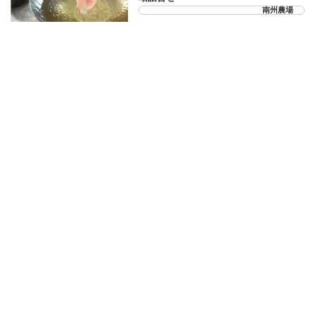
南州農場
20-52-09
香港焼味酒家 赤坂璃宮焼売セット
赤坂璃宮
075-251-0281
午前9時〜午後6時（日曜・祝日・第2/3土曜定休）