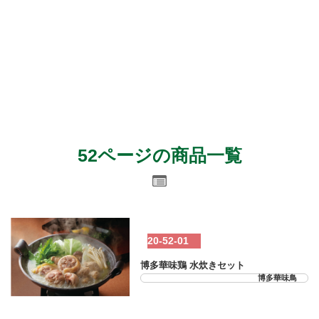
52ページの商品一覧
20-52-01
博多華味鶏 水炊きセット
博多華味鳥