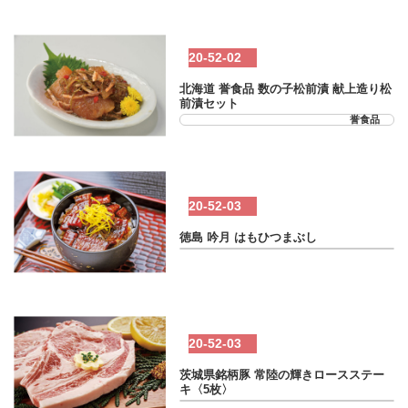
20-52-02
北海道 誉食品 数の子松前漬 献上造り松
前漬セット
誉食品
20-52-03
徳島 吟月 はもひつまぶし
20-52-03
茨城県銘柄豚 常陸の輝きロースステー
キ〈5枚〉