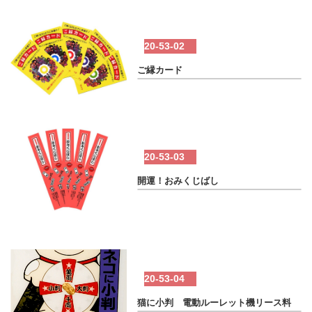
20-53-02
ご縁カード
20-53-03
開運！おみくじばし
20-53-04
猫に小判 電動ルーレット機リース料