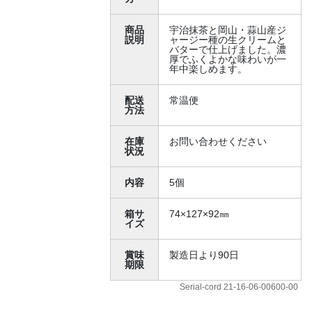
商品
宇治抹茶と岡山・蒜山産ジ
説明
ャージー種の生クリームと
バターで仕上げました。濃
厚でふくよかな味わいが一
年中楽しめます。
配送
常温便
方法
在庫
お問い合わせください
状況
内容
5個
箱サ
74×127×92㎜
イズ
賞味
製造日より90日
期限
Serial-cord 21-16-06-00600-00