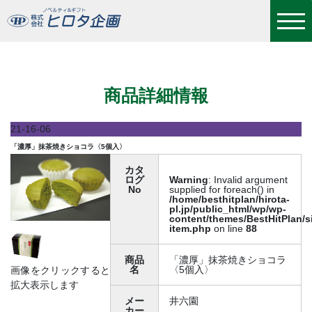
「濃厚」抹茶焼きショコラ〈5個入〉
商品詳細情報
21-16-06
「濃厚」抹茶焼きショコラ〈5個入〉
カタ
ログ
Warning
: Invalid argument
No
supplied for foreach() in
/home/besthitplan/hirota-
pl.jp/public_html/wp/wp-
content/themes/BestHitPlan/s
item.php
on line
88
商品
「濃厚」抹茶焼きショコラ
名
〈5個入〉
画像をクリックすると
拡大表示します
メー
井六園
カー