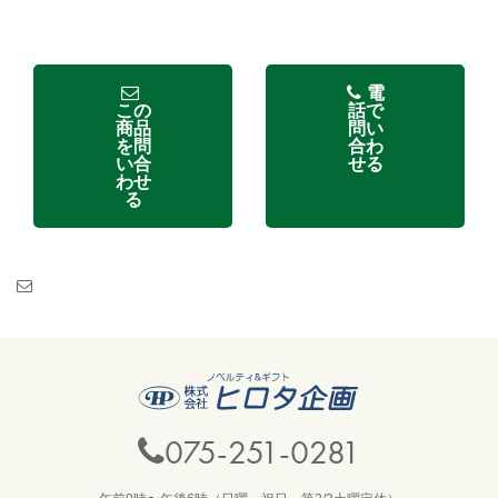
電
この
話で
商品
問い
を問
合わ
い合
せる
わせ
る
075-251-0281