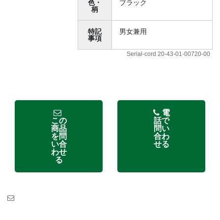
色・
ブラック
柄
特記
男女兼用
事項
Serial-cord 20-43-01-00720-00
電
この
話で
商品
問い
を問
合わ
い合
せる
わせ
る