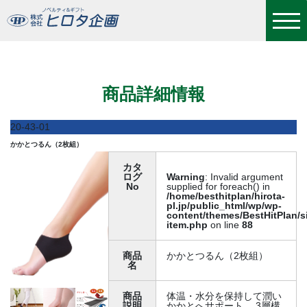
かかとつるん（2枚組）
商品詳細情報
20-43-01
かかとつるん（2枚組）
カタ
ログ
Warning
: Invalid argument
No
supplied for foreach() in
/home/besthitplan/hirota-
pl.jp/public_html/wp/wp-
content/themes/BestHitPlan/s
item.php
on line
88
商品
かかとつるん（2枚組）
名
商品
体温・水分を保持して潤い
説明
かかとへサポート。 3層構