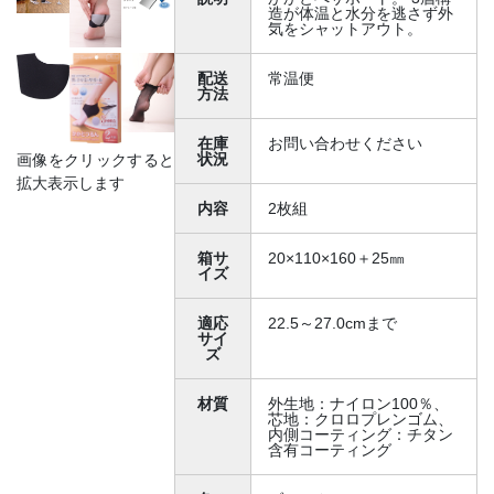
造が体温と水分を逃さず外
気をシャットアウト。
配送
常温便
方法
在庫
お問い合わせください
状況
画像をクリックすると
拡大表示します
内容
2枚組
箱サ
20×110×160＋25㎜
イズ
適応
22.5～27.0cmまで
サイ
ズ
材質
外生地：ナイロン100％、
芯地：クロロプレンゴム、
内側コーティング：チタン
含有コーティング