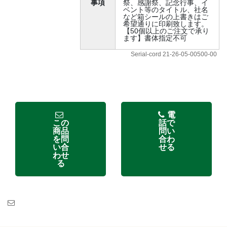
事項
祭、感謝祭、記念行事、イ
ベント等のタイトル、社名
など箱シールの上書きはご
希望通りに印刷致します。
【50個以上のご注文で承り
ます】書体指定不可
Serial-cord 21-26-05-00500-00
電
この
話で
商品
問い
を問
合わ
い合
せる
わせ
る