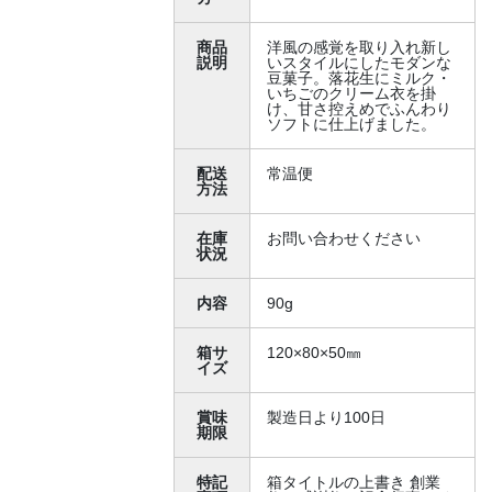
商品
洋風の感覚を取り入れ新し
説明
いスタイルにしたモダンな
豆菓子。落花生にミルク・
いちごのクリーム衣を掛
け、甘さ控えめでふんわり
ソフトに仕上げました。
配送
常温便
方法
在庫
お問い合わせください
状況
内容
90g
箱サ
120×80×50㎜
イズ
賞味
製造日より100日
期限
特記
箱タイトルの上書き 創業