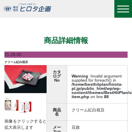
クリーム紅白祝豆
商品詳細情報
21-26-05
クリーム紅白祝豆
カタ
ログ
Warning
: Invalid argument
No
supplied for foreach() in
/home/besthitplan/hirota-
pl.jp/public_html/wp/wp-
content/themes/BestHitPlan/s
item.php
on line
88
商品
クリーム紅白祝豆
名
画像をクリックすると
拡大表示します
メー
豆政
カー