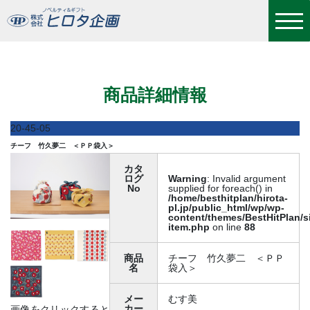
チーフ 竹久夢二 ＜ＰＰ袋入＞
商品詳細情報
20-45-05
チーフ 竹久夢二 ＜ＰＰ袋入＞
カタ
ログ
Warning
: Invalid argument
No
supplied for foreach() in
/home/besthitplan/hirota-
pl.jp/public_html/wp/wp-
content/themes/BestHitPlan/s
item.php
on line
88
商品
チーフ 竹久夢二 ＜ＰＰ
名
袋入＞
メー
むす美
カー
画像をクリックすると