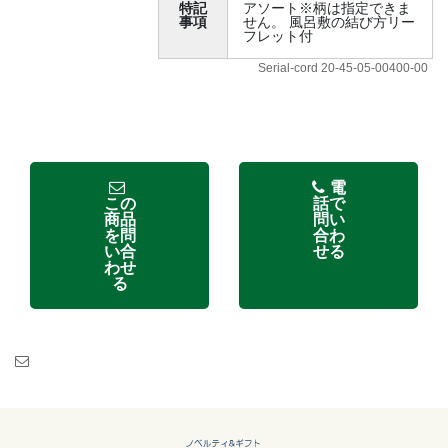
特記
アソート※柄は指定できま
事項
せん。 風呂敷の結び方リー
フレット付
Serial-cord 20-45-05-00400-00
電
この
話で
商品
問い
を問
合わ
い合
せる
わせ
る