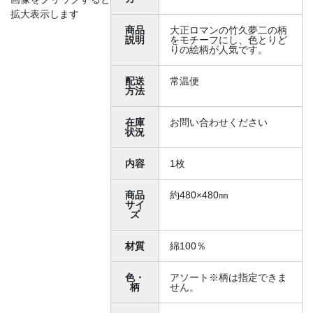
拡大表示します
商品
大正ロマンの竹久夢二の柄
説明
をモチーフにし、色とりど
りの絵柄が人気です。
配送
常温便
方法
在庫
お問い合わせください
状況
内容
1枚
商品
約480×480㎜
サイ
ズ
材質
綿100％
色・
アソート※柄は指定できま
柄
せん。