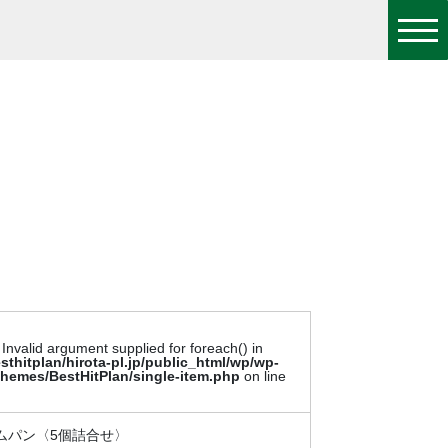
 Invalid argument supplied for foreach() in
sthitplan/hirota-pl.jp/public_html/wp/wp-
themes/BestHitPlan/single-item.php
on line
ムパン〈5個詰合せ〉