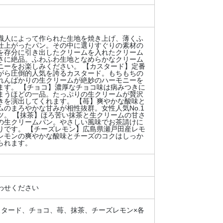
職人によって作られた生地を焼き上げ、薄くふ
仕上がったパン。その中に選りすぐりの素材の
を存分に引き出したクリームを入れたクリーム
さに絶品。ふわふわ生地となめらかなクリーム
ニーをお楽しみください。 【カスタード】定番
がら圧倒的人気を誇るカスタード。もちもちの
れんばかりの生クリームが絶妙のハーモニーを
ます。 【チョコ】濃厚なチョコ味は病みつきに
まうほどの一品。たっぷりの生クリームが贅沢
きを演出してくれます。 【苺】爽やかな酸味と
ムのまろやかな甘みが相性抜群。女性人気No.1
ツ。 【抹茶】ほろ苦い抹茶と生クリームの甘さ
の生クリームパン。やさしい風味でお茶請けに
りです。 【チーズレモン】広島県瀬戸田産レモ
レモンの爽やかな酸味とチーズのコクはしっか
られます。
わせください
スタード、チョコ、苺、抹茶、チーズレモン×各