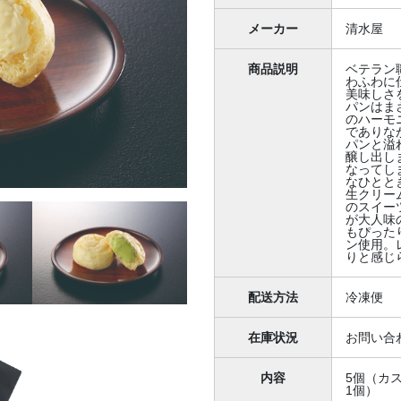
メーカー
清水屋
商品説明
ベテラン
わふわに
美味しさ
パンはま
のハーモ
でありな
パンと溢
醸し出し
なってし
なひとと
生クリー
のスイー
が大人味
もぴった
ン使用。
りと感じ
配送方法
冷凍便
在庫状況
お問い合
内容
5個（カ
1個）