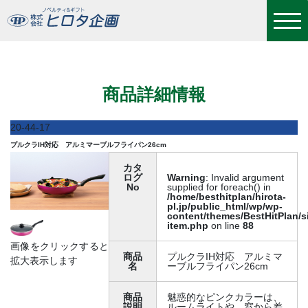
プルクラIH対応 アルミマーブルフライパン26cm
商品詳細情報
20-44-17
プルクラIH対応 アルミマーブルフライパン26cm
カタ
ログ
Warning
: Invalid argument
No
supplied for foreach() in
/home/besthitplan/hirota-
pl.jp/public_html/wp/wp-
content/themes/BestHitPlan/s
item.php
on line
88
画像をクリックすると
商品
プルクラIH対応 アルミマ
拡大表示します
名
ーブルフライパン26cm
商品
魅惑的なピンクカラーは、
説明
ルームライトや、窓から差