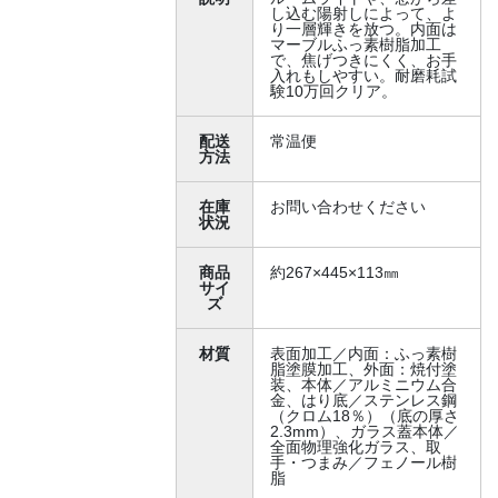
し込む陽射しによって、よ
り一層輝きを放つ。内面は
マーブルふっ素樹脂加工
で、焦げつきにくく、お手
入れもしやすい。耐磨耗試
験10万回クリア。
配送
常温便
方法
在庫
お問い合わせください
状況
商品
約267×445×113㎜
サイ
ズ
材質
表面加工／内面：ふっ素樹
脂塗膜加工、外面：焼付塗
装、本体／アルミニウム合
金、はり底／ステンレス鋼
（クロム18％）（底の厚さ
2.3mm）、ガラス蓋本体／
全面物理強化ガラス、取
手・つまみ／フェノール樹
脂