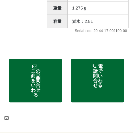
重量
1.275ｇ
容量
満水：2.5L
Serial-cord 20-44-17-001100-00
電
この
話で
商品
問い
を問
合わ
い合
せる
わせ
る