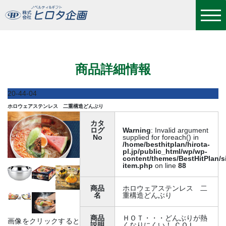
ホロウェアステンレス 二重構造どんぶり
商品詳細情報
20-44-04
ホロウェアステンレス 二重構造どんぶり
カタ
ログ
Warning
: Invalid argument
No
supplied for foreach() in
/home/besthitplan/hirota-
pl.jp/public_html/wp/wp-
content/themes/BestHitPlan/s
item.php
on line
88
商品
ホロウェアステンレス 二
名
重構造どんぶり
商品
ＨＯＴ・・・どんぶりが熱
画像をクリックすると
説明
くなりにくい！ ＣＯＬ