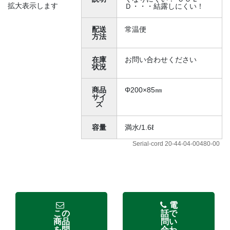
拡大表示します
Ｄ・・・結露しにくい！
配送
常温便
方法
在庫
お問い合わせください
状況
商品
Φ200×85㎜
サイ
ズ
容量
満水/1.6ℓ
Serial-cord 20-44-04-00480-00
電
この
話で
商品
問い
を問
合わ