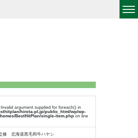
 Invalid argument supplied for foreach() in
sthitplan/hirota-pl.jp/public_html/wp/wp-
themes/BestHitPlan/single-item.php
on line
監修 北海道黒毛和牛ハヤシ