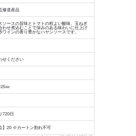
監修道産品
スソースの旨味とトマトの程よい酸味、玉ねぎ
合わせ煮込むことで深みのある味わいに仕上げ
赤ワインの香り豊かなハヤシソースです。
わせください
×25㎜
720日
位】20 ※カートン割れ不可