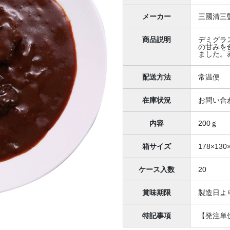
メーカー
三國清三
商品説明
デミグラ
の甘みを
ました。
配送方法
常温便
在庫状況
お問い合
内容
200ｇ
箱サイズ
178×130
ケース入数
20
賞味期限
製造日より
特記事項
【発注単