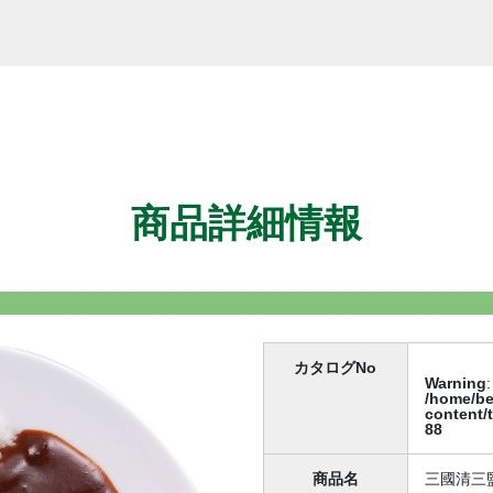
商品詳細情報
カタログNo
Warning
:
/home/be
content/
88
商品名
三國清三