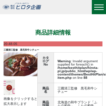
三國清三監修 黒毛和牛シチュー
商品詳細情報
20-48-05
三國清三監修 黒毛和牛シチュー
カタ
ログ
Warning
: Invalid argument
No
supplied for foreach() in
/home/besthitplan/hirota-
pl.jp/public_html/wp/wp-
content/themes/BestHitPlan/s
item.php
on line
88
商品
三國清三監修 黒毛和牛シ
名
チュー
画像をクリックすると
商品
北海道の和牛ブランド「ふ
拡大表示します
説明
らの和牛」。ふらの和牛