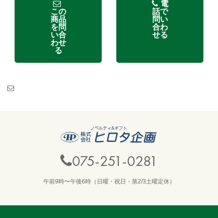
電
この
話で
商品
問い
を問
合わ
い合
せる
わせ
る
075-251-0281
午前9時〜午後6時（日曜・祝日・第2/3土曜定休）