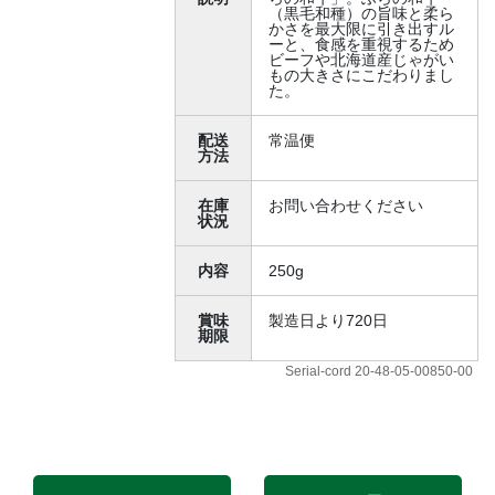
（黒毛和種）の旨味と柔ら
かさを最大限に引き出すル
ーと、食感を重視するため
ビーフや北海道産じゃがい
もの大きさにこだわりまし
た。
配送
常温便
方法
在庫
お問い合わせください
状況
内容
250g
賞味
製造日より720日
期限
Serial-cord 20-48-05-00850-00