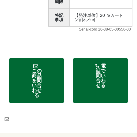
期限
特記
【発注単位】20 ※カート
事項
ン割れ不可
Serial-cord 20-38-05-00556-00
電
この
話で
商品
問い
を問
合わ
い合
せる
わせ
る