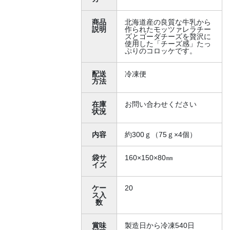
商品
北海道産の良質な牛乳から
説明
作られたモッツァレラチー
ズとゴーダチーズを贅沢に
使用した「チーズ感」たっ
ぷりのコロッケです。
配送
冷凍便
方法
在庫
お問い合わせください
状況
内容
約300ｇ（75ｇ×4個）
袋サ
160×150×80㎜
イズ
ケー
20
ス入
数
賞味
製造日から冷凍540日