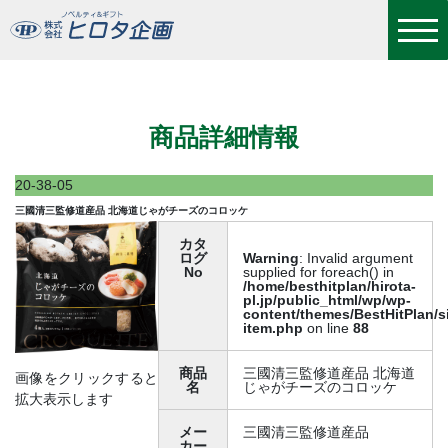
三國清三監修道産品 北海道じゃがチーズのコロッケ
商品詳細情報
20-38-05
三國清三監修道産品 北海道じゃがチーズのコロッケ
カタ
ログ
Warning
: Invalid argument
No
supplied for foreach() in
/home/besthitplan/hirota-
pl.jp/public_html/wp/wp-
content/themes/BestHitPlan/s
item.php
on line
88
商品
三國清三監修道産品 北海道
画像をクリックすると
名
じゃがチーズのコロッケ
拡大表示します
メー
三國清三監修道産品
カー