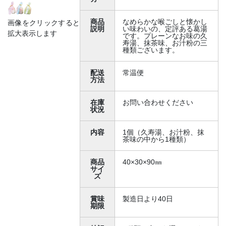
商品
なめらかな喉ごしと懐かし
画像をクリックすると
説明
い味わいの、定評ある葛湯
拡大表示します
です。プレーンなお味の久
寿湯、抹茶味、お汁粉の三
種類ございます。
配送
常温便
方法
在庫
お問い合わせください
状況
内容
1個（久寿湯、お汁粉、抹
茶味の中から1種類）
商品
40×30×90㎜
サイ
ズ
賞味
製造日より40日
期限