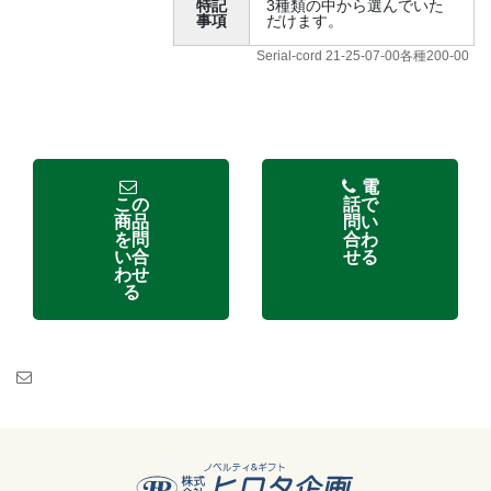
特記
3種類の中から選んでいた
事項
だけます。
Serial-cord 21-25-07-00各種200-00
電
この
話で
商品
問い
を問
合わ
い合
せる
わせ
る