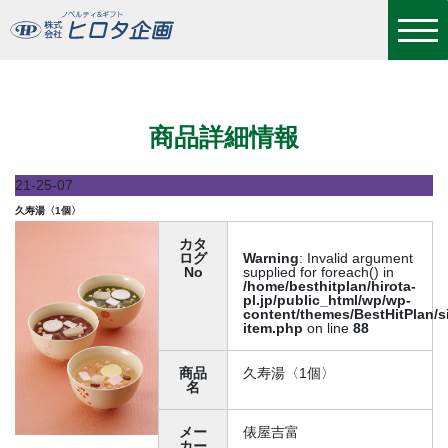
久寿湯〈1個〉
商品詳細情報
21-25-07
久寿湯〈1個〉
カタ
ログ
Warning
: Invalid argument
No
supplied for foreach() in
/home/besthitplan/hirota-
pl.jp/public_html/wp/wp-
content/themes/BestHitPlan/s
item.php
on line
88
商品
久寿湯〈1個〉
名
メー
俵屋吉富
カー