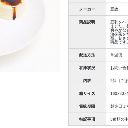
メーカー
豆政
商品説明
豆乳をベ
ました。
爽やかな
治抹茶を
類。甘さ
商品です
配送方法
常温便
在庫状況
お問い合
内容
2個（ご
箱サイズ
160×80×
賞味期限
製造日より
特記事項
3種類の