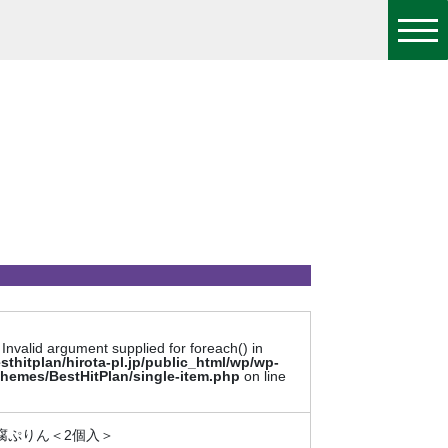
 Invalid argument supplied for foreach() in
sthitplan/hirota-pl.jp/public_html/wp/wp-
themes/BestHitPlan/single-item.php
on line
腐ぷりん＜2個入＞