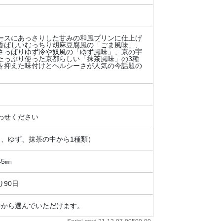
ースにあっさりした甘みの和風プリンに仕上げ
香ばしいむっちり胡麻豆腐風の「ごま風味」、
さっぱりゆず冷や奴風の「ゆず風味」、京の宇
たっぷり使った京都らしい「抹茶風味」の3種
を抑えた味付けとヘルシーさが人気の今話題の
。
わせください
ま、ゆず、抹茶の中から1種類）
45㎜
90日
中から選んでいただけます。