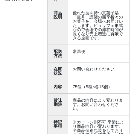
商品
優れた技を持つ京菓子処
説明
「鼓月」謹製の四季折々の
お菓子を、会場へお届けい
たします。ビュッフェ形式
なので会場での滞在時間が
長くなり売上増進に貢献で
きる企画です。
配送
常温便
方法
在庫
お問い合わせください
状況
内容
75個（5種×各15個）
賞味
商品の内容により変わりま
期限
す。お問い合わせくださ
い。
特記
※カートン割不可 季節によ
事項
り商品内容が変わります。
全商品個別包装をしており