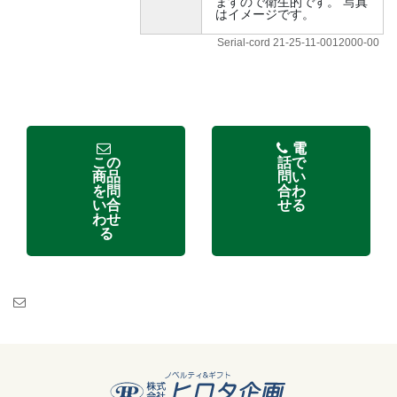
ますので衛生的です。 写真
はイメージです。
Serial-cord 21-25-11-0012000-00
電
この
話で
商品
問い
を問
合わ
い合
せる
わせ
る