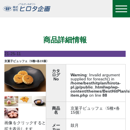
京菓子ビュッフェ〈5種×各15個〉
商品詳細情報
21-25-11
京菓子ビュッフェ〈5種×各15個〉
カタ
ログ
Warning
: Invalid argument
No
supplied for foreach() in
/home/besthitplan/hirota-
pl.jp/public_html/wp/wp-
content/themes/BestHitPlan/s
item.php
on line
88
商品
京菓子ビュッフェ〈5種×各
名
15個〉
画像をクリックすると
メー
鼓月
拡大表示します
カー