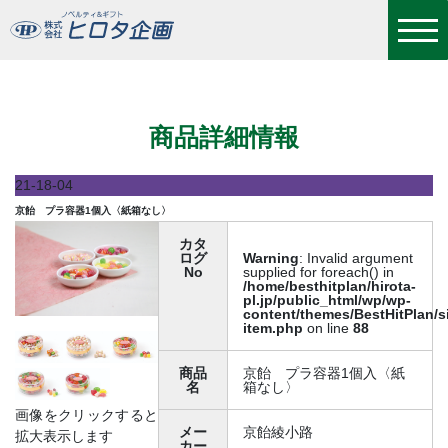
京飴 プラ容器1個入〈紙箱なし〉
商品詳細情報
21-18-04
京飴 プラ容器1個入〈紙箱なし〉
カタ
ログ
Warning
: Invalid argument
No
supplied for foreach() in
/home/besthitplan/hirota-
pl.jp/public_html/wp/wp-
content/themes/BestHitPlan/s
item.php
on line
88
商品
京飴 プラ容器1個入〈紙
名
箱なし〉
画像をクリックすると
メー
京飴綾小路
拡大表示します
カー