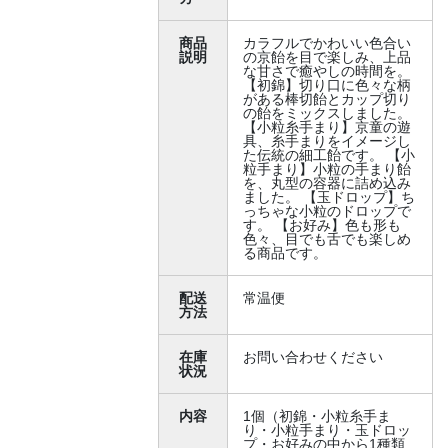
商品
カラフルでかわいい色合い
説明
の京飴を目で楽しみ、上品
な甘さで癒やしの時間を。
【初錦】切り口に色々な柄
がある棒切飴とカップ切り
の飴をミックスしました。
【小粒糸手まり】京童の遊
具、糸手まりをイメージし
た伝統の細工飴です。 【小
粒手まり】小粒の手まり飴
を、丸型の容器に詰め込み
ました。 【玉ドロップ】ち
っちゃな小粒のドロップで
す。 【お好み】色も形も
色々、目でも舌でも楽しめ
る商品です。
配送
常温便
方法
在庫
お問い合わせください
状況
内容
1個（初錦・小粒糸手ま
り・小粒手まり・玉ドロッ
プ・お好みの中から1種類