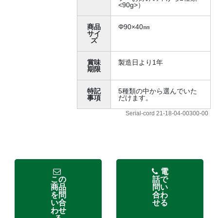
<90g>）
商品
Φ90×40㎜
サイ
ズ
賞味
製造日より1年
期限
特記
5種類の中から選んでいた
事項
だけます。
Serial-cord 21-18-04-00300-00
電
この
話で
商品
問い
を問
合わ
い合
せる
わせ