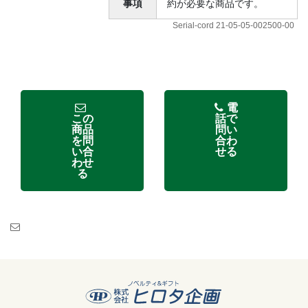
事項
約が必要な商品です。
Serial-cord 21-05-05-002500-00
電
この
話で
商品
問い
を問
合わ
い合
せる
わせ
る