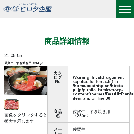
佐賀牛 すき焼き用〈250g〉
商品詳細情報
21-05-05
佐賀牛 すき焼き用〈250g〉
カタ
ログ
Warning
: Invalid argument
No
supplied for foreach() in
/home/besthitplan/hirota-
pl.jp/public_html/wp/wp-
content/themes/BestHitPlan/s
item.php
on line
88
商品
佐賀牛 すき焼き用
画像をクリックすると
名
〈250g〉
拡大表示します
メー
佐賀牛
カー