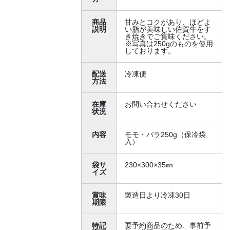
商品
甘みとコクがあり、ほどよ
説明
い脂が美味しい佐賀牛をす
き焼きでご賞味ください。
※写真は250gのものを使用
しております。
配送
冷凍便
方法
在庫
お問い合わせください
状況
内容
モモ・バラ250g（保冷袋
入）
袋サ
230×300×35㎜
イズ
賞味
製造日より冷凍30日
期限
特記
要予約商品のため、事前予