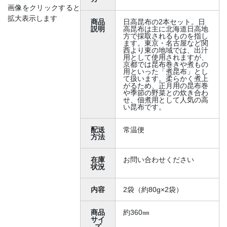
画像をクリックすると
拡大表示します
商品
日高昆布の2本セット。日
説明
高昆布は主に北海道日高地
方で採取されるものを指し
ます。東京・名古屋など関
西より東の地域では、出汁
用として使用されますが、
京都では昆布巻きや煮もの
用といった「煮昆布」とし
て扱います。柔らかく煮上
がるため、正月用の昆布巻
や季節の野菜との炊き合わ
せ、佃煮用として人気の高
い昆布です。
配送
常温便
方法
在庫
お問い合わせください
状況
内容
2袋（約80g×2袋）
商品
約360㎜
サイ
ズ