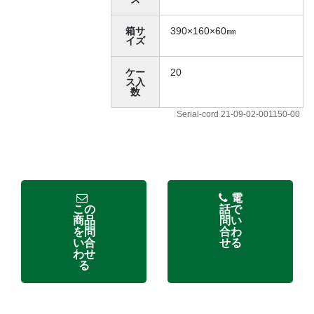
箱サ
390×160×60㎜
イズ
ケー
20
ス入
数
Serial-cord 21-09-02-001150-00
電
この
話で
商品
問い
を問
合わ
い合
せる
わせ
る