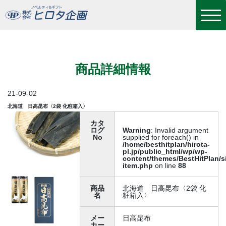
北海道 日高昆布〈2袋 化粧箱入〉
商品詳細情報
21-09-02
北海道 日高昆布〈2袋 化粧箱入〉
カタ
ログ
Warning
: Invalid argument
No
supplied for foreach() in
/home/besthitplan/hirota-
pl.jp/public_html/wp/wp-
content/themes/BestHitPlan/s
item.php
on line
88
商品
北海道 日高昆布〈2袋 化
名
粧箱入〉
メー
日高昆布
カー