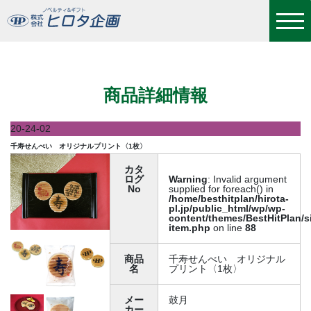
千寿せんべい オリジナルプリント〈1枚〉
商品詳細情報
20-24-02
千寿せんべい オリジナルプリント〈1枚〉
カタ
ログ
Warning
: Invalid argument
No
supplied for foreach() in
/home/besthitplan/hirota-
pl.jp/public_html/wp/wp-
content/themes/BestHitPlan/s
item.php
on line
88
商品
千寿せんべい オリジナル
名
プリント〈1枚〉
メー
鼓月
カー