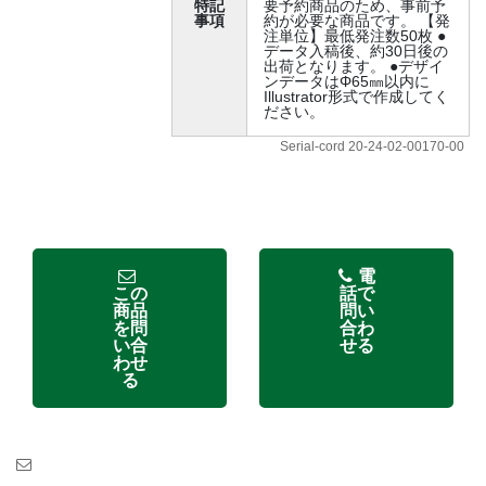
特記
要予約商品のため、事前予
事項
約が必要な商品です。 【発
注単位】最低発注数50枚 ●
データ入稿後、約30日後の
出荷となります。 ●デザイ
ンデータはΦ65㎜以内に
Illustrator形式で作成してく
ださい。
Serial-cord 20-24-02-00170-00
電
この
話で
商品
問い
を問
合わ
い合
せる
わせ
る