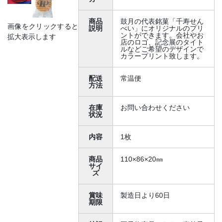
商品
鼓月の代表銘菓「千寿せん
画像をクリックすると
説明
べい」にオリジナルのプリ
ントができます。会社やお
拡大表示します
店のロゴ、記念展のタイト
ルなどご希望のデザインで
カラープリント致します。
配送
常温便
方法
在庫
お問い合わせください
状況
内容
1枚
商品
110×86×20㎜
サイ
ズ
賞味
製造日より60日
期限