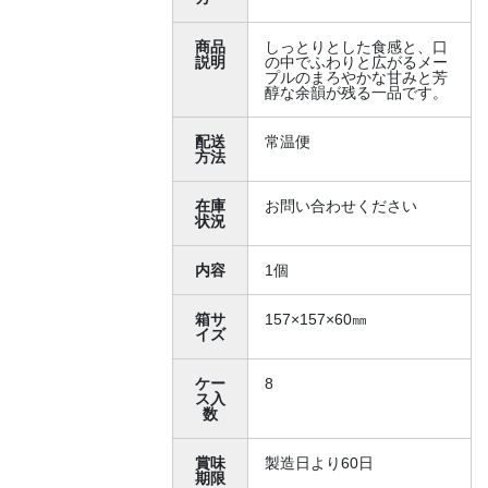
商品
しっとりとした食感と、口
説明
の中でふわりと広がるメー
プルのまろやかな甘みと芳
醇な余韻が残る一品です。
配送
常温便
方法
在庫
お問い合わせください
状況
内容
1個
箱サ
157×157×60㎜
イズ
ケー
8
ス入
数
賞味
製造日より60日
期限