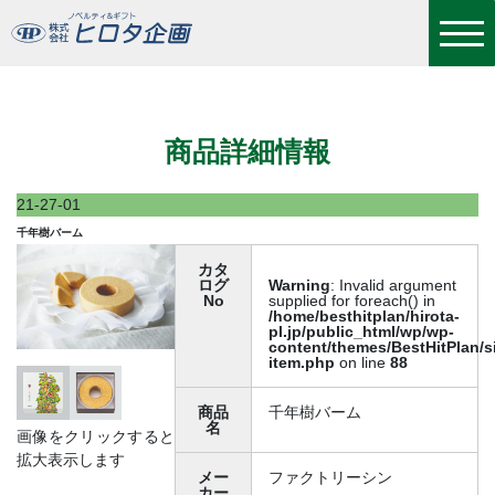
千年樹バーム
商品詳細情報
21-27-01
千年樹バーム
カタ
ログ
Warning
: Invalid argument
No
supplied for foreach() in
/home/besthitplan/hirota-
pl.jp/public_html/wp/wp-
content/themes/BestHitPlan/s
item.php
on line
88
商品
千年樹バーム
名
画像をクリックすると
拡大表示します
メー
ファクトリーシン
カー