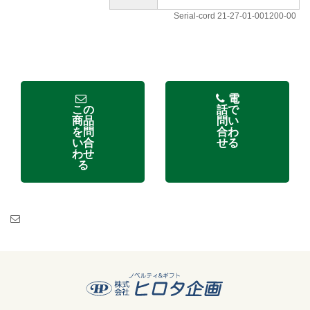
Serial-cord 21-27-01-001200-00
電
この
話で
商品
問い
を問
合わ
い合
せる
わせ
る