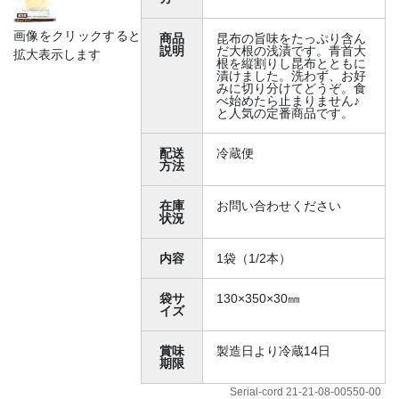
画像をクリックすると
商品
昆布の旨味をたっぷり含ん
説明
だ大根の浅漬です。青首大
拡大表示します
根を縦割りし昆布とともに
漬けました。洗わず、お好
みに切り分けてどうぞ。食
べ始めたら止まりません♪
と人気の定番商品です。
配送
冷蔵便
方法
在庫
お問い合わせください
状況
内容
1袋（1/2本）
袋サ
130×350×30㎜
イズ
賞味
製造日より冷蔵14日
期限
Serial-cord 21-21-08-00550-00