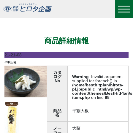
半割大根
商品詳細情報
21-21-08
半割大根
カタ
ログ
Warning
: Invalid argument
No
supplied for foreach() in
/home/besthitplan/hirota-
pl.jp/public_html/wp/wp-
content/themes/BestHitPlan/s
item.php
on line
88
商品
半割大根
名
メー
大藤
カー