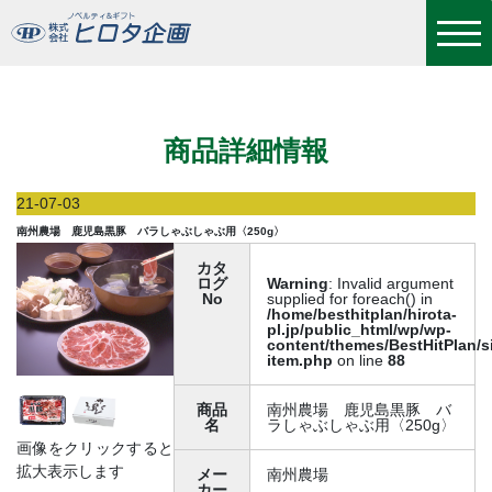
南州農場 鹿児島黒豚 バラしゃぶしゃぶ用〈250g〉
商品詳細情報
21-07-03
南州農場 鹿児島黒豚 バラしゃぶしゃぶ用〈250g〉
カタ
ログ
Warning
: Invalid argument
No
supplied for foreach() in
/home/besthitplan/hirota-
pl.jp/public_html/wp/wp-
content/themes/BestHitPlan/s
item.php
on line
88
商品
南州農場 鹿児島黒豚 バ
名
ラしゃぶしゃぶ用〈250g〉
画像をクリックすると
拡大表示します
メー
南州農場
カー