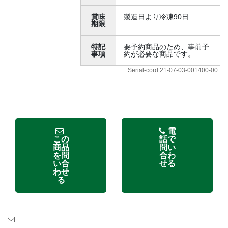
賞味
製造日より冷凍90日
期限
特記
要予約商品のため、事前予
事項
約が必要な商品です。
Serial-cord 21-07-03-001400-00
電
この
話で
商品
問い
を問
合わ
い合
せる
わせ
る