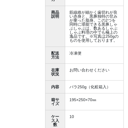
商品
筋線維が細かく歯切れが良
説明
い赤身と、黒豚独特の甘み
が乗った脂身。この2つを
同時に堪能できる黒豚しゃ
ぶしゃぶは、数あるしゃぶ
しゃぶ料理の中でも極上の
逸品です。※写真は250gの
ものを使用しております。
配送
冷凍便
方法
在庫
お問い合わせください
状況
内容
バラ250g（化粧箱入）
箱サ
195×250×70㎜
イズ
ケー
10
ス入
数