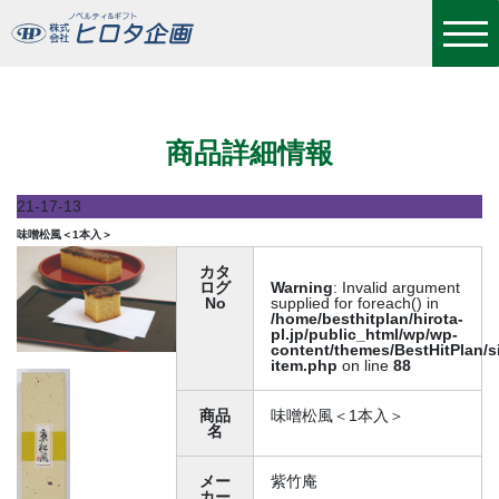
味噌松風＜1本入＞
商品詳細情報
21-17-13
味噌松風＜1本入＞
カタ
ログ
Warning
: Invalid argument
No
supplied for foreach() in
/home/besthitplan/hirota-
pl.jp/public_html/wp/wp-
content/themes/BestHitPlan/s
item.php
on line
88
商品
味噌松風＜1本入＞
名
メー
紫竹庵
カー