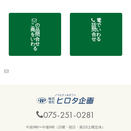
電
この
話で
商品
問い
を問
合わ
い合
せる
わせ
る
075-251-0281
午前9時〜午後6時（日曜・祝日・第2/3土曜定休）