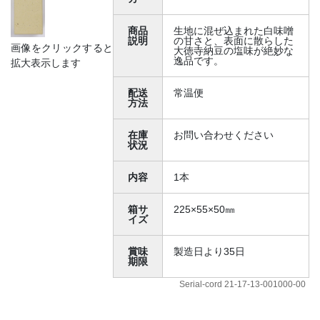
商品
生地に混ぜ込まれた白味噌
説明
の甘さと、表面に散らした
画像をクリックすると
大徳寺納豆の塩味が絶妙な
逸品です。
拡大表示します
配送
常温便
方法
在庫
お問い合わせください
状況
内容
1本
箱サ
225×55×50㎜
イズ
賞味
製造日より35日
期限
Serial-cord 21-17-13-001000-00