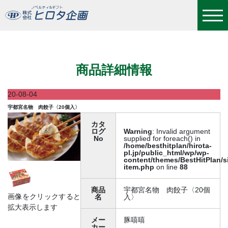
宇都宮名物 肉餃子〈20個入〉
商品詳細情報
20-08-04
宇都宮名物 肉餃子〈20個入〉
カタ
ログ
Warning
: Invalid argument
No
supplied for foreach() in
/home/besthitplan/hirota-
pl.jp/public_html/wp/wp-
content/themes/BestHitPlan/s
item.php
on line
88
商品
宇都宮名物 肉餃子〈20個
画像をクリックすると
名
入〉
拡大表示します
メー
豚嘻嘻
カー