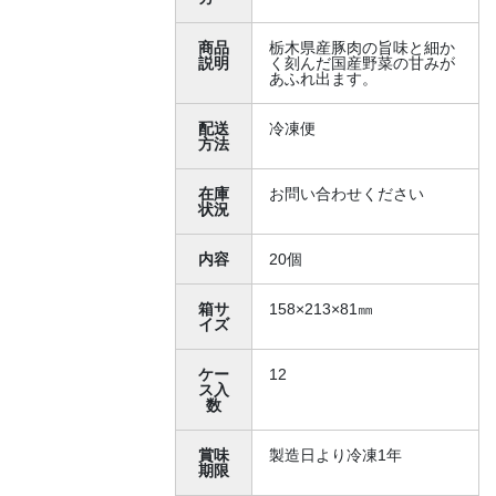
商品
栃木県産豚肉の旨味と細か
説明
く刻んだ国産野菜の甘みが
あふれ出ます。
配送
冷凍便
方法
在庫
お問い合わせください
状況
内容
20個
箱サ
158×213×81㎜
イズ
ケー
12
ス入
数
賞味
製造日より冷凍1年
期限