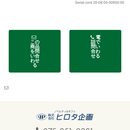
Serial-cord 20-08-04-00850-00
電
この
話で
商品
問い
を問
合わ
い合
せる
わせ
る