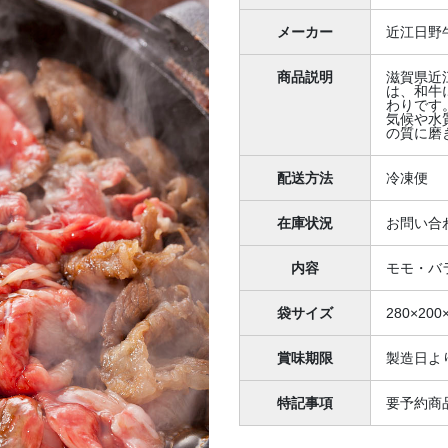
メーカー
近江日野
商品説明
滋賀県近
は、和牛
わりです
気候や水
の質に磨
配送方法
冷凍便
在庫状況
お問い合
内容
モモ・バラ
袋サイズ
280×200
賞味期限
製造日よ
特記事項
要予約商