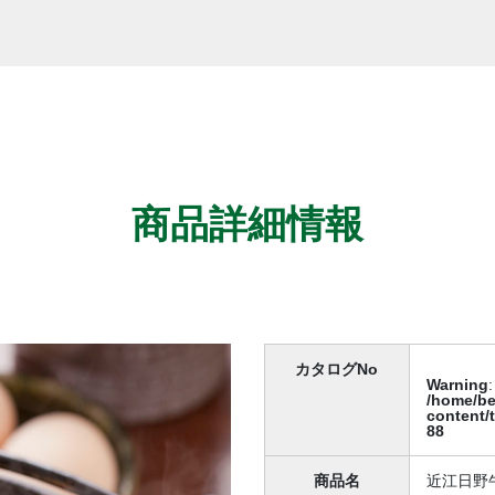
商品詳細情報
カタログNo
Warning
:
/home/be
content/
88
商品名
近江日野