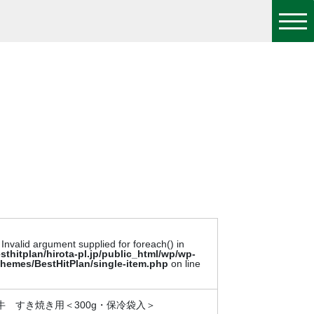
 Invalid argument supplied for foreach() in
sthitplan/hirota-pl.jp/public_html/wp/wp-
themes/BestHitPlan/single-item.php
on line
牛 すき焼き用＜300g・保冷袋入＞