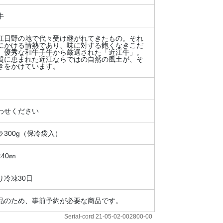
牛
江日野の地で代々受け継がれてきたもの。それ
にかける情熱であり、味に対する飽くなきこだ
。優秀な和牛子牛から厳選された「近江牛」。
質に恵まれた近江ならではの自然の風土が、そ
きをかけています。
わせください
300g（保冷袋入）
×40㎜
り冷凍30日
品のため、事前予約が必要な商品です。
Serial-cord 21-05-02-002800-00