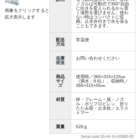
ノズルは可動式で360°自由
に向きを変えられるから置
画像をクリックすると
く場所を選びません。使わ
ない時はコンパクトに収
拡大表示します
納。止水弁付きで水を張る
こともできます。
配送
常温便
方法
在庫
お問い合わせください
状況
商品
使用時／365×315×125㎜
サイ
（満水：8.6L）、収納時／
ズ
365×315×55㎜
材質
枠・フレーム・底・ノズ
ル：ポリプロピレン、折り
たたみ部・止水栓／エラス
トマー
重量
520ｇ
Serial-cord 20-44-14-00900-00