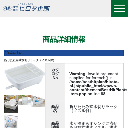
折りたたみ式水切りラック（ノズル付）
商品詳細情報
20-44-14
折りたたみ式水切りラック（ノズル付）
カタ
ログ
Warning
: Invalid argument
No
supplied for foreach() in
/home/besthitplan/hirota-
pl.jp/public_html/wp/wp-
content/themes/BestHitPlan/s
item.php
on line
88
商品
折りたたみ式水切りラック
名
（ノズル付）
商品
水が溜まらずシンクに流せ
説明
る可動式排水ノズル。排水