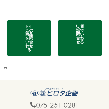
電
この
話で
商品
問い
を問
合わ
い合
せる
わせ
る
075-251-0281