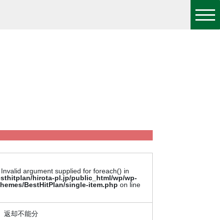
 Invalid argument supplied for foreach() in
sthitplan/hirota-pl.jp/public_html/wp/wp-
themes/BestHitPlan/single-item.php
on line
 返却不能分