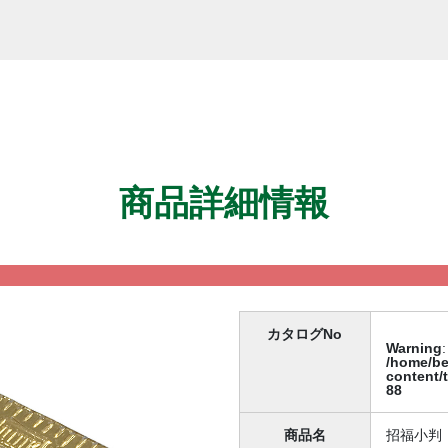
商品詳細情報
カタログNo
Warning
:
/home/be
content/
88
商品名
招福小判