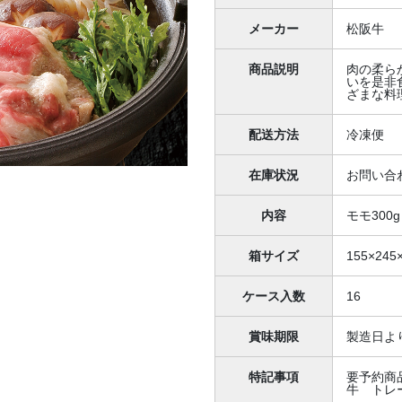
メーカー
松阪牛
商品説明
肉の柔ら
いを是非
ざまな料
配送方法
冷凍便
在庫状況
お問い合
内容
モモ300
箱サイズ
155×245
ケース入数
16
賞味期限
製造日よ
特記事項
要予約商
牛 トレ