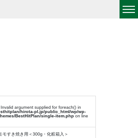
 Invalid argument supplied for foreach() in
sthitplan/hirota-pl.jp/public_html/wp/wp-
themes/BestHitPlan/single-item.php
on line
モモすき焼き用＜300g・化粧箱入＞