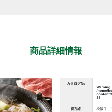
商品詳細情報
カタログNo
Warning
:
/home/be
content/
88
商品名
松阪牛 