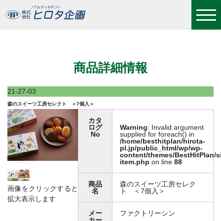
森のスイーツ工房セレクト ＜7個入＞
商品詳細情報
21-27-03
森のスイーツ工房セレクト ＜7個入＞
カタ
ログ
Warning
: Invalid argument
No
supplied for foreach() in
/home/besthitplan/hirota-
pl.jp/public_html/wp/wp-
content/themes/BestHitPlan/s
item.php
on line
88
商品
森のスイーツ工房セレク
画像をクリックすると
名
ト ＜7個入＞
拡大表示します
メー
ファクトリーシン
カー