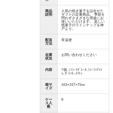
商品
人気の焼き菓子を詰合せた
説明
ギフトの定番商品。 季節を
問わずさまざまな用途にお
使いいただけます。 楽しい
焼菓子のラインナップを神
戸より。
配送
常温便
方法
在庫
お問い合わせください
状況
内容
7個（ｼﾝ･ﾏﾄﾞﾚｰﾇ､ｼﾝ･ﾌｨﾅﾝｼ
ｪ､ｶﾞﾚｯﾄ､ｽﾌﾚ）
箱サ
163×157×75㎜
イズ
ケー
8
ス入
数