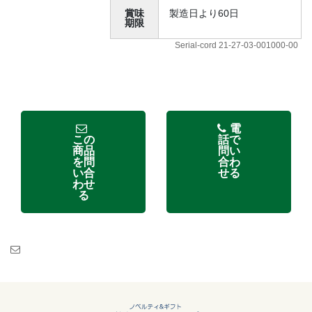
賞味
製造日より60日
期限
Serial-cord 21-27-03-001000-00
電
この
話で
商品
問い
を問
合わ
い合
せる
わせ
る