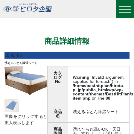
洗えるふとん除湿シート
商品詳細情報
20-43-06
洗えるふとん除湿シート
カタ
ログ
Warning
: Invalid argument
No
supplied for foreach() in
/home/besthitplan/hirota-
pl.jp/public_html/wp/wp-
content/themes/BestHitPlan/s
item.php
on line
88
商品
洗えるふとん除湿シート
名
画像をクリックすると
拡大表示します
商品
汚れたら丸洗いOK！天日
説明
干しすれば、くり返し使え