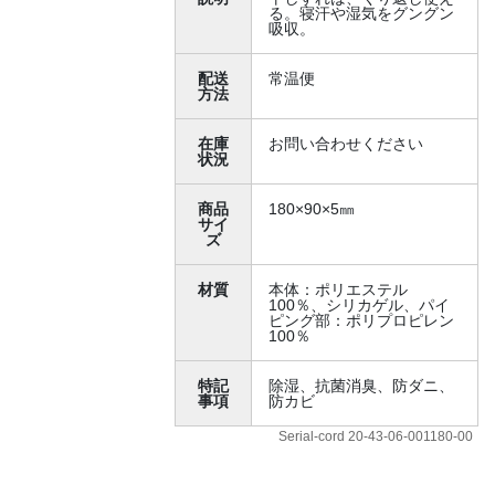
る。寝汗や湿気をグングン
吸収。
配送
常温便
方法
在庫
お問い合わせください
状況
商品
180×90×5㎜
サイ
ズ
材質
本体：ポリエステル
100％、シリカゲル、パイ
ピング部：ポリプロピレン
100％
特記
除湿、抗菌消臭、防ダニ、
事項
防カビ
Serial-cord 20-43-06-001180-00