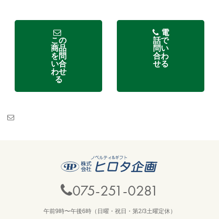
電
この
話で
商品
問い
を問
合わ
い合
せる
わせ
る
075-251-0281
午前9時〜午後6時（日曜・祝日・第2/3土曜定休）