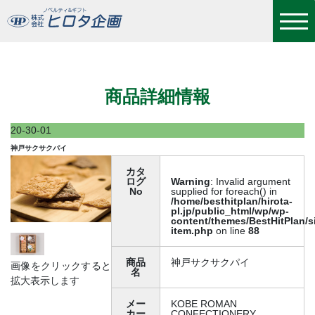
神戸サクサクパイ
商品詳細情報
20-30-01
神戸サクサクパイ
カタ
ログ
Warning
: Invalid argument
No
supplied for foreach() in
/home/besthitplan/hirota-
pl.jp/public_html/wp/wp-
content/themes/BestHitPlan/s
item.php
on line
88
商品
神戸サクサクパイ
画像をクリックすると
名
拡大表示します
メー
KOBE ROMAN
カー
CONFECTIONERY