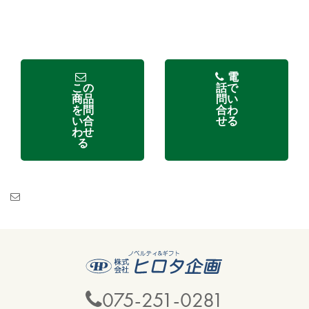
電
この
話で
商品
問い
を問
合わ
い合
せる
わせ
る
075-251-0281