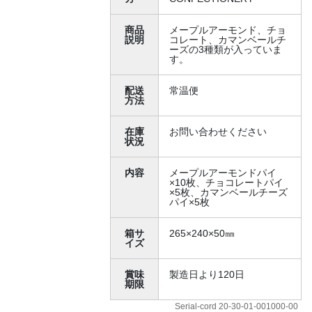
商品
メープルアーモンド、チョ
説明
コレート、カマンベールチ
ーズの3種類が入っていま
す。
配送
常温便
方法
在庫
お問い合わせください
状況
内容
メープルアーモンドパイ
×10枚、チョコレートパイ
×5枚、カマンベールチーズ
パイ×5枚
箱サ
265×240×50㎜
イズ
賞味
製造日より120日
期限
Serial-cord 20-30-01-001000-00