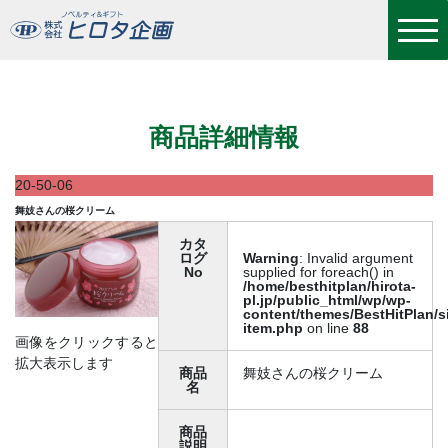
舞妓さんの桜クリーム
商品詳細情報
20-50-06
舞妓さんの桜クリーム
カタ
ログ
Warning
: Invalid argument
No
supplied for foreach() in
/home/besthitplan/hirota-
pl.jp/public_html/wp/wp-
content/themes/BestHitPlan/s
item.php
on line
88
画像をクリックすると
拡大表示します
商品
舞妓さんの桜クリーム
名
商品
説明