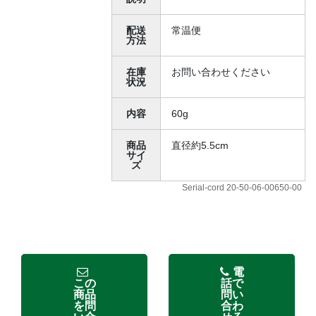
配送
常温便
方法
在庫
お問い合わせください
状況
内容
60g
商品
直径約5.5cm
サイ
ズ
Serial-cord 20-50-06-00650-00
電
この
話で
商品
問い
を問
合わ