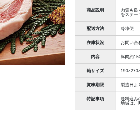
商品説明
肉質も良
をステー
配送方法
冷凍便
在庫状況
お問い合
内容
豚肉約150
箱サイズ
190×270
賞味期限
製造日よ
特記事項
送料込み
地域は、