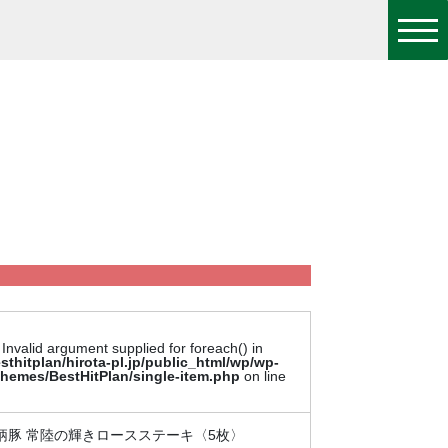
 Invalid argument supplied for foreach() in
sthitplan/hirota-pl.jp/public_html/wp/wp-
themes/BestHitPlan/single-item.php
on line
柄豚 常陸の輝きロースステーキ〈5枚〉