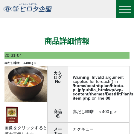
赤だし味噌 ＜400ｇ＞
商品詳細情報
20-31-04
赤だし味噌 ＜400ｇ＞
カタ
ログ
Warning
: Invalid argument
No
supplied for foreach() in
/home/besthitplan/hirota-
pl.jp/public_html/wp/wp-
content/themes/BestHitPlan/s
item.php
on line
88
商品
赤だし味噌 ＜400ｇ＞
名
画像をクリックすると
メー
カクキュー
カー
拡大表示します