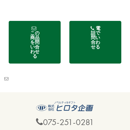
電
この
話で
商品
問い
を問
合わ
い合
せる
わせ
る
075-251-0281