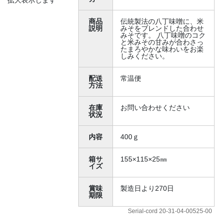
商品
伝統製法の八丁味噌に、米
説明
みそをブレンドした合わせ
みそです。 八丁味噌のコク
と米みその甘みが合わさっ
たまろやかな味わいをお楽
しみください。
配送
常温便
方法
在庫
お問い合わせください
状況
内容
400ｇ
箱サ
155×115×25㎜
イズ
賞味
製造日より270日
期限
Serial-cord 20-31-04-00525-00