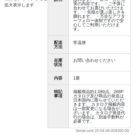
実の内容です。 ・ご予算に
拡大表示します
合わせてお選びいただけま
す。 ・先様が選ぶ楽しさを
贈れます。 ・万全なアフタ
ーフォロー体制ですので安
心してご利用いただけま
す。
配送
常温便
方法
在庫
お問い合わせください
状況
内容
1冊
特記
掲載商品約1,080点、268P
事項
カタログ及び商品の発送は
日本国内に限らせていただ
きます。 カタログ掲載内容
は一部変更になる場合がご
ざいます。 カタログ発送代
行の場合は、別途手数料が
必要です。
Serial-cord 20-54-08-009300-00