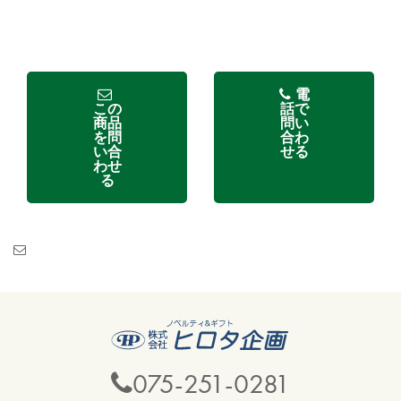
電
この
話で
商品
問い
を問
合わ
い合
せる
わせ
る
075-251-0281