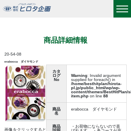
erabocca ダイヤモンド
商品詳細情報
20-54-08
erabocca ダイヤモンド
カタ
ログ
Warning
: Invalid argument
No
supplied for foreach() in
/home/besthitplan/hirota-
pl.jp/public_html/wp/wp-
content/themes/BestHitPlan/s
item.php
on line
88
商品
erabocca ダイヤモンド
名
商品
・お荷物にならないので喜
画像をクリックすると
説明
ばれます。 ・各コースが充