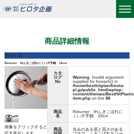
Returner IHふきこぼれにくい片手鍋 18cm
商品詳細情報
20-44-12
Returner IHふきこぼれにくい片手鍋 18cm
カタ
ログ
Warning
: Invalid argument
No
supplied for foreach() in
/home/besthitplan/hirota-
pl.jp/public_html/wp/wp-
content/themes/BestHitPlan/s
item.php
on line
88
商品
Returner IHふきこぼれに
名
くい片手鍋 18cm
画像をクリックすると
商品
丸みのある底と高さのある
拡大表示します
説明
フチで、ふきこぼれをツー