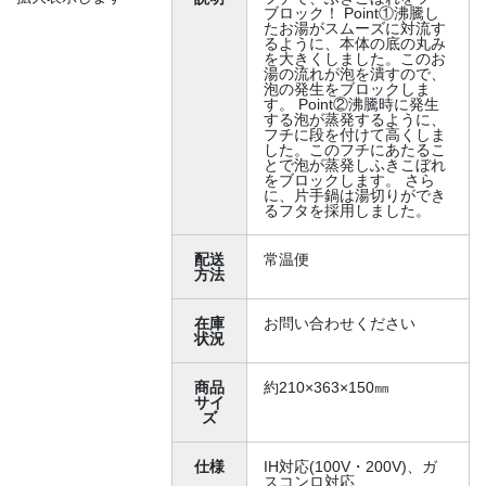
ブロック！ Point①沸騰し
たお湯がスムーズに対流す
るように、本体の底の丸み
を大きくしました。このお
湯の流れが泡を潰すので、
泡の発生をブロックしま
す。 Point②沸騰時に発生
する泡が蒸発するように、
フチに段を付けて高くしま
した。このフチにあたるこ
とで泡が蒸発しふきこぼれ
をブロックします。 さら
に、片手鍋は湯切りができ
るフタを採用しました。
配送
常温便
方法
在庫
お問い合わせください
状況
商品
約210×363×150㎜
サイ
ズ
仕様
IH対応(100V・200V)、ガ
スコンロ対応