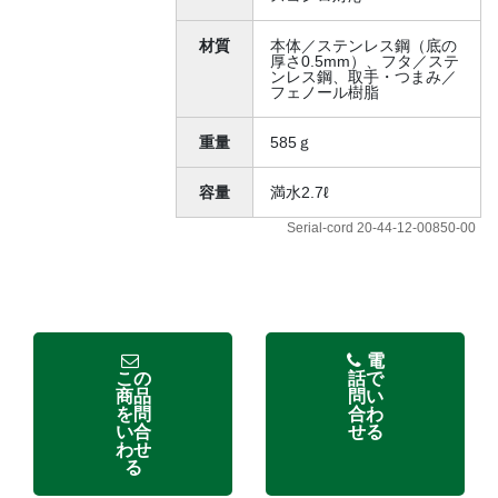
材質
本体／ステンレス鋼（底の
厚さ0.5mm）、フタ／ステ
ンレス鋼、取手・つまみ／
フェノール樹脂
重量
585ｇ
容量
満水2.7ℓ
Serial-cord 20-44-12-00850-00
電
この
話で
商品
問い
を問
合わ
い合
せる
わせ
る